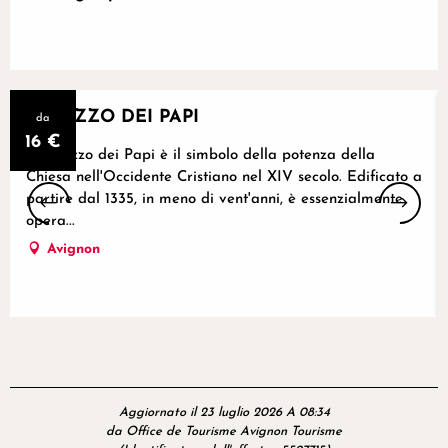
Riservabile
PALAZZO DEI PAPI
da
16
€
Il Palazzo dei Papi è il simbolo della potenza della
Chiesa nell'Occidente Cristiano nel XIV secolo. Edificato a
partire dal 1335, in meno di vent'anni, è essenzialmente
opera...
Avignon
Aggiornato il 23 luglio 2026 A 08:34
da Office de Tourisme Avignon Tourisme