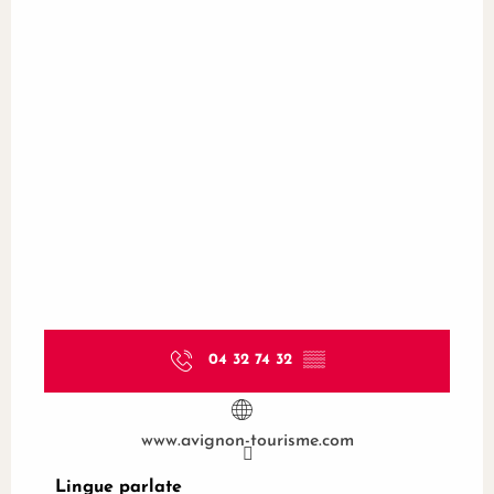
04 32 74 32
▒▒
www.avignon-tourisme.com
Lingue parlate
Lingue parlate