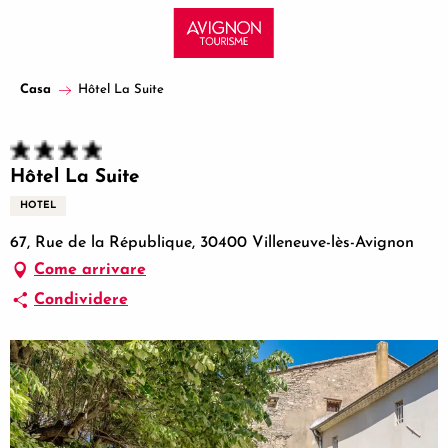
Aller
au
contenu
principal
Casa
Hôtel La Suite
Hôtel La Suite
HOTEL
67, Rue de la République, 30400 Villeneuve-lès-Avignon
Come arrivare
Condividere