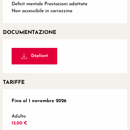
Deficit mentale Prestazioni adattate
Non accessibile in carrozzina
DOCUMENTAZIONE
Dépliant
TARIFFE
Dal
Fino al
1 aprile 2026
1 novembre 2026
al
1 novembre 2026
Adulto
15,00 €