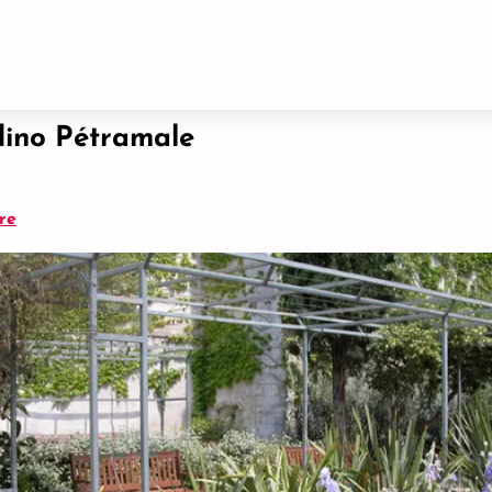
rdino Pétramale
re