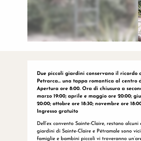
Descrizione
Due piccoli giardini conservano il ricordo 
Petrarca... una tappa romantica al centro de
Apertura ore 8:00. Ora di chiusura a seconda
marzo 19:00; aprile e maggio ore 20:00; giug
20:00; ottobre ore 18:30; novembre ore 18:00
Ingresso gratuito
Dell’ex convento Sainte-Claire, restano alcuni 
giardini di Sainte-Claire e Pétramale sono vicin
famiglie e bambini piccoli vi troveranno un’are