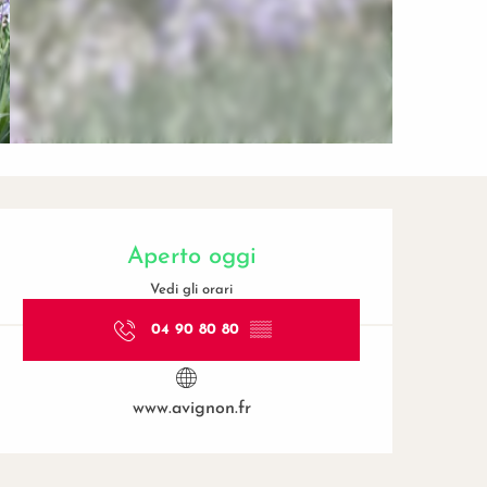
Orari e contatti
Aperto oggi
Vedi gli orari
04 90 80 80
▒▒
www.avignon.fr