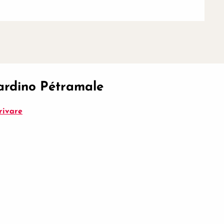
iardino Pétramale
rivare