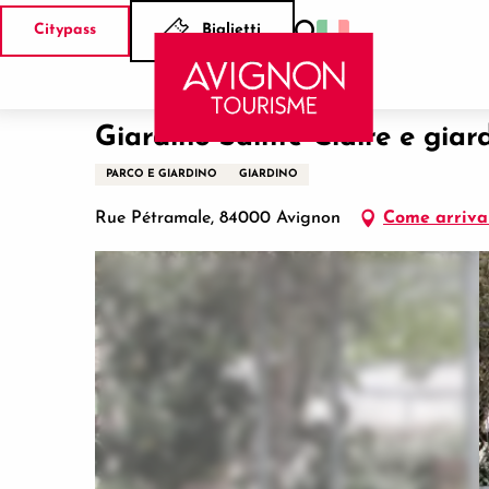
Aller
Citypass
Biglietti
au
Ricerca
Casa
Giardino Sainte-Claire e giardino Pétramale
contenu
principal
Giardino Sainte-Claire e gia
PARCO E GIARDINO
GIARDINO
Rue Pétramale, 84000 Avignon
Come arriva