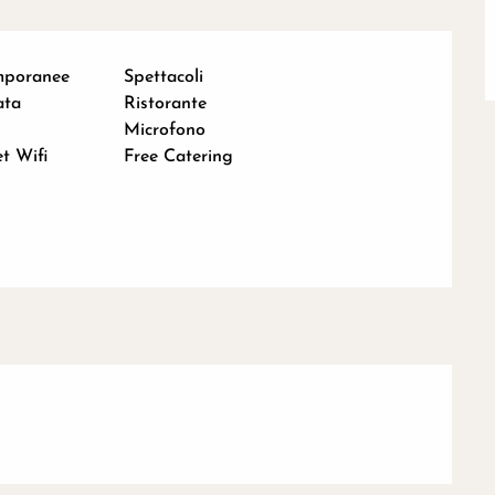
emporanee
Spettacoli
ata
Ristorante
Microfono
t Wifi
Free Catering