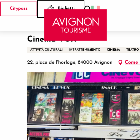
Aller
Citypass
Biglietti
au
Ricerca
Casa
Cinema VOX
contenu
principal
Cinema VOX
ATTIVITÀ CULTURALI
INTRATTENIMENTO
CINEMA
TEATRO
22, place de l'horloge, 84000 Avignon
Come 