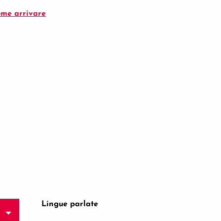
me arrivare
Lingue parlate
Lingue parlate