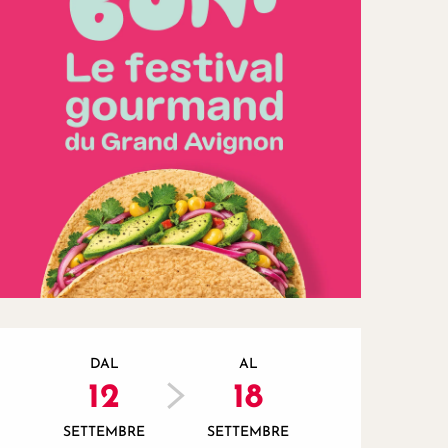
Orari e contatti
DAL
AL
12
18
SETTEMBRE
SETTEMBRE