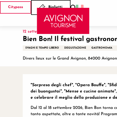
Aller
Citypass
Biglietti
au
Ricerca
Casa
Bien Bon! Il festival gastronomico del Grand Avign
contenu
principal
12 settembre > 18 settembre
Bien Bon! Il festival gastron
SVAGHI E TEMPO LIBERO
DEGUSTAZIONE
GASTRONOMIA
Divers lieux sur le Grand Avignon, 84000 Avignon
Descrizione
"Sorpresa degli chef", "Opera Bouffe", "Sfi
dei buongustai", "Mense e cucine animate",
e celebrare il meglio della produzione e de
Dal 12 al 18 settembre 2026, Bien Bon torna co
tanto aspettate, oltre a tante novità! Progra