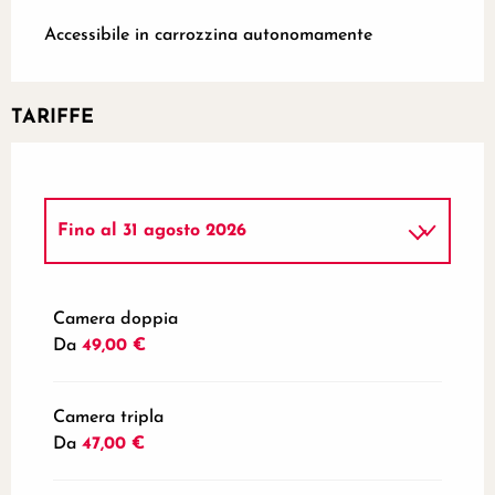
Accessibile in carrozzina autonomamente
TARIFFE
Fino al
31 agosto 2026
Dal
1 gennaio 2026
al
30 giugno 2026
Camera doppia
Da
49,00 €
Dal
1 luglio 2026
al
31 luglio 2026
Dal
1 settembre 2026
al
31 dicembre
Camera tripla
2026
Da
47,00 €