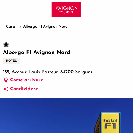
Aller
au
contenu
principal
Casa
Albergo F1 Avignon Nord
Albergo F1 Avignon Nord
HOTEL
135, Avenue Louis Pasteur, 84700 Sorgues
Come arrivare
Condividere