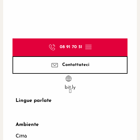
08 91 70 51
▒▒
Contattateci
bit.ly
Lingue parlate
Lingue parlate
Ambiente
Ambiente
Città