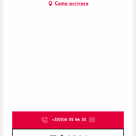
Come arrivare
+33(0)6 52 66 32
▒▒