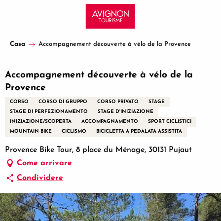
Aller
au
contenu
principal
Casa
Accompagnement découverte à vélo de la Provence
Accompagnement découverte à vélo de la
Provence
CORSO
CORSO DI GRUPPO
CORSO PRIVATO
STAGE
STAGE DI PERFEZIONAMENTO
STAGE D'INIZIAZIONE
INIZIAZIONE/SCOPERTA
ACCOMPAGNAMENTO
SPORT CICLISTICI
MOUNTAIN BIKE
CICLISMO
BICICLETTA A PEDALATA ASSISTITA
Provence Bike Tour, 8 place du Ménage, 30131 Pujaut
Come arrivare
Condividere