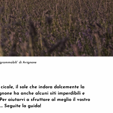
tagrammabili” di Avignone
 cicale, il sole che indora dolcemente la
gnone ha anche alcuni siti imperdibili e
er aiutarvi a sfruttare al meglio il vostro
i… Seguite la guida!