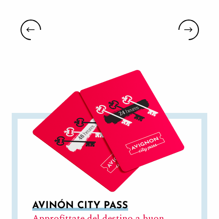
VISITE NEL LUBERON
AVINÓN CITY PASS
Approfittate del destino a buon