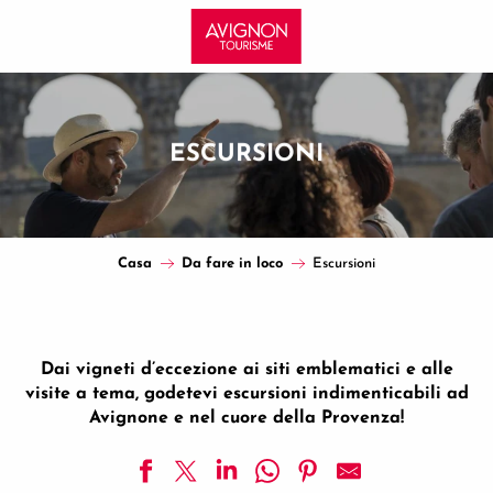
Aller
au
contenu
principal
ESCURSIONI
Casa
Da fare in loco
Escursioni
Dai vigneti d’eccezione ai siti emblematici e alle
visite a tema, godetevi escursioni indimenticabili ad
Avignone e nel cuore della Provenza!