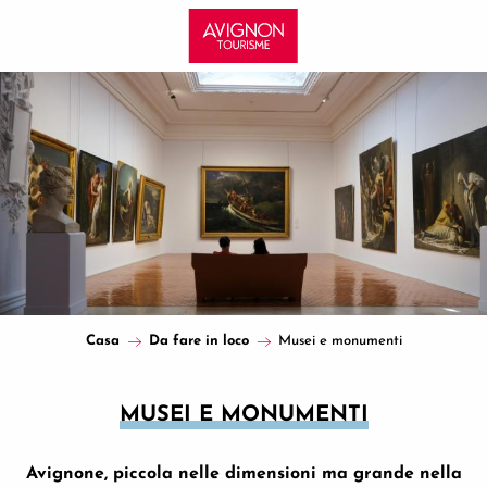
Aller
au
contenu
principal
Casa
Da fare in loco
Musei e monumenti
MUSEI E MONUMENTI
Avignone, piccola nelle dimensioni ma grande nella