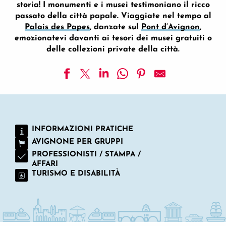
storia! I monumenti e i musei testimoniano il ricco
passato della città papale. Viaggiate nel tempo al
Palais des Papes
, danzate sul
Pont d’Avignon
,
emozionatevi davanti ai tesori dei musei gratuiti o
delle collezioni private della città.
L'Espace du Lavoir
Eglise paroissiale Saint Symphorien
Torre del Templari
INFORMAZIONI PRATICHE
La Chiesa parrocchiale Saint Bardulphe
AVIGNONE PER GRUPPI
PROFESSIONISTI / STAMPA /
AFFARI
TURISMO E DISABILITÀ