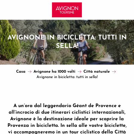
Aller
au
contenu
principal
AVIGNONE IN BICICLETTA: TUTTI IN
SELLA!
Casa
Avignone ha 1000 volti
Città naturale
Avignone in bicicletta: tutti in sella!
A un’ora dal leggendario Géant de Provence e
all’incrocio di due itinerari ciclistici internazionali,
Avignone è la destinazione ideale per scoprire la
Provenza in bicicletta. In sella alle vostre biciclette,
vi accompagneremo in un tour ciclistico della Città