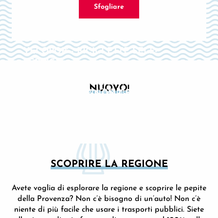
Sfogliare
VÉLOPOP' - BICICLETTE SELF-
SERVICE
Il nuovo servizio Vélopop' è ora disponibile nella
ARMADIETTO PER BICICLETTE
NUOVO!
Grande Avignone. Ora 300 biciclette elettriche
STAZIONE AVIGNON CENTRE
saranno disponibili 24 ore su 24, 7 giorni su 7, in 29
Ora è possibile parcheggiare la propria bicicletta
stazioni ad Avignone,...
in modo sicuro e gratuito presso una stazione TER!
SCOPRIRE LA REGIONE
Avete voglia di esplorare la regione e scoprire le pepite
della Provenza? Non c’è bisogno di un’auto! Non c’è
niente di più facile che usare i trasporti pubblici. Siete