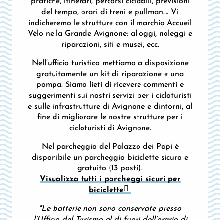
pratiche, itinerari, percorsi ciclabili, previsioni
del tempo, orari di treni e pullman…. Vi
indicheremo le strutture con il marchio Accueil
Vélo nella Grande Avignone: alloggi, noleggi e
riparazioni, siti e musei, ecc.
Nell’ufficio turistico mettiamo a disposizione
gratuitamente un kit di riparazione e una
pompa. Siamo lieti di ricevere commenti e
suggerimenti sui nostri servizi per i cicloturisti
e sulle infrastrutture di Avignone e dintorni, al
fine di migliorare le nostre strutture per i
cicloturisti di Avignone.
Nel parcheggio del Palazzo dei Papi è
disponibile un parcheggio biciclette sicuro e
gratuito (13 posti).
Visualizza tutti i parcheggi sicuri per
biciclette
*Le batterie non sono conservate presso
l’Ufficio del Turismo al di fuori dell’orario di