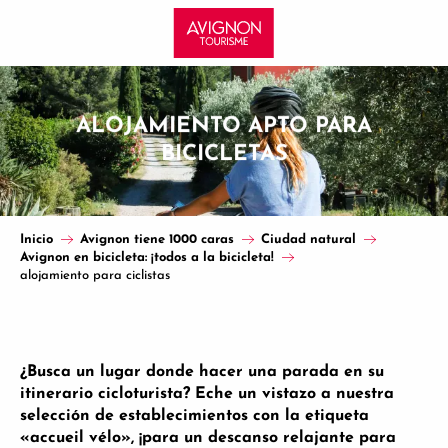
Aller
au
contenu
principal
ALOJAMIENTO APTO PARA
BICICLETAS
Inicio
Avignon tiene 1000 caras
Ciudad natural
Avignon en bicicleta: ¡todos a la bicicleta!
alojamiento para ciclistas
¿Busca un lugar donde hacer una parada en su
itinerario cicloturista? Eche un vistazo a nuestra
selección de establecimientos con la etiqueta
«accueil vélo», ¡para un descanso relajante para