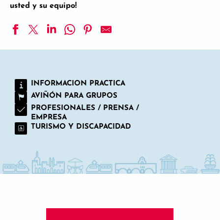
usted y su equipo!
Hotel de l'Atelier
Chambres d'hôtes Le Mas Cothy
O'Cub Hôtel
INFORMACION PRACTICA
Entre Vigne et Garrigue
AVIÑÓN PARA GRUPOS
Lou Roucas - Alojamiento y desayuno
Camping la Montagne
PROFESIONALES / PRENSA /
EMPRESA
Auberge de Cassagne & Spa
TURISMO Y DISCAPACIDAD